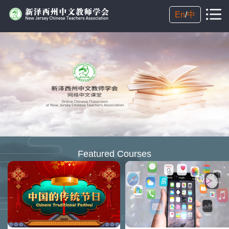
En
/
中
Featured Courses